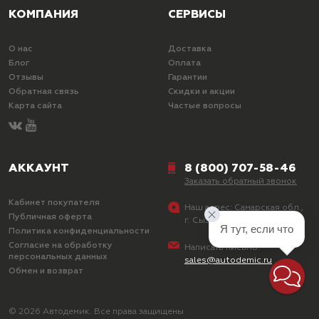
КОМПАНИЯ
СЕРВИСЫ
О нас
Доставка
Блог
Оплата
Отзывы
Гарантии
Обратная связь
Скидки и акции
Карта сайта
Частые вопросы
АККАУНТ
8 (800) 707-58-46
Заказать обратный звонок
Кабинет покупателя
Наш адрес:
Самарская обл.,
Публичная оферта
г. Сызрань, ул. Лазо, д. 25
Я тут, если что
Политика конфиденциальности
Согласие на обработку
Написать письмо:
персональных данных
sales@autodemic.ru
Обмен и возврат
© 2026 Автодемик. Все права защищены