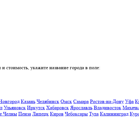
 и стоимость, укажите название города в поле:
Новгород
Казань
Челябинск
Омск
Самара
Ростов-на-Дону
Уфа
К
ул
Ульяновск
Иркутск
Хабаровск
Ярославль
Владивосток
Махачк
е Челны
Пенза
Липецк
Киров
Чебоксары
Тула
Калининград
Кур