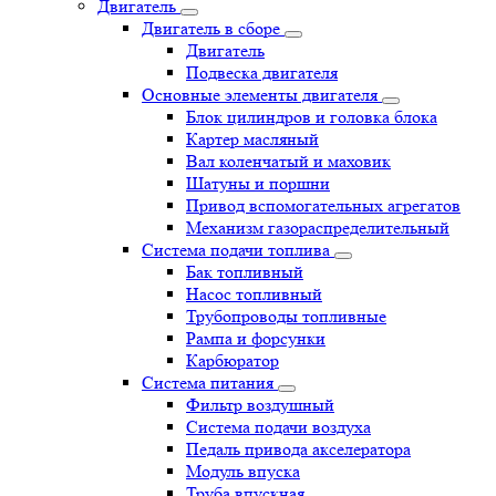
Двигатель
Двигатель в сборе
Двигатель
Подвеска двигателя
Основные элементы двигателя
Блок цилиндров и головка блока
Картер масляный
Вал коленчатый и маховик
Шатуны и поршни
Привод вспомогательных агрегатов
Механизм газораспределительный
Система подачи топлива
Бак топливный
Насос топливный
Трубопроводы топливные
Рампа и форсунки
Карбюратор
Система питания
Фильтр воздушный
Система подачи воздуха
Педаль привода акселератора
Модуль впуска
Труба впускная