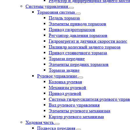
Редуктор и дифференциал заднего моста
Системы управления
Тормозная система
Педаль тормоза
Элементы привода тормозов
Привод гидротормозов
Регулятор давления тормозов
Гидроагрегат и датчики скорости колес
Цилиндр колесный заднего тормоза
Привод стояночного тормоза
Тормоза передние
Элементы передних тормозов
Тормоза задние
Рулевое управление
Колонка рулевая
Механизм рулевой
Привод рулевой
Система гидроусилителя рулевого упра
Вал рулевого управления
Элементы рулевого механизма
Картер рулевого механизма
Ходовая часть
Подвеска передняя