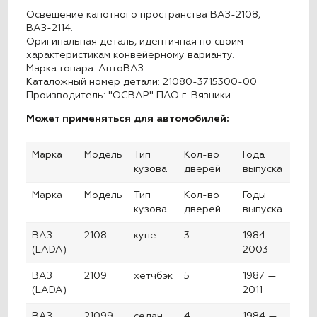
Освещение капотного пространства ВАЗ-2108,
ВАЗ-2114.
Оригинальная деталь, идентичная по своим
характеристикам конвейерному варианту.
Марка товара: АвтоВАЗ.
Каталожный номер детали: 21080-3715300-00
Производитель: "ОСВАР" ПАО г. Вязники
Может применяться для автомобилей:
Марка
Модель
Тип
Кол-во
Года
кузова
дверей
выпуска
Марка
Модель
Тип
Кол-во
Годы
кузова
дверей
выпуска
ВАЗ
2108
купе
3
1984 —
(LADA)
2003
ВАЗ
2109
хетчбэк
5
1987 —
(LADA)
2011
ВАЗ
21099
седан
4
1984 —