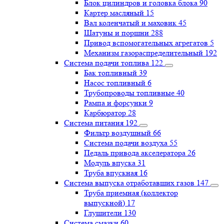
Блок цилиндров и головка блока
90
Картер масляный
15
Вал коленчатый и маховик
45
Шатуны и поршни
288
Привод вспомогательных агрегатов
5
Механизм газораспределительный
192
Система подачи топлива
122
Бак топливный
39
Насос топливный
6
Трубопроводы топливные
40
Рампа и форсунки
9
Карбюратор
28
Система питания
192
Фильтр воздушный
66
Система подачи воздуха
55
Педаль привода акселератора
26
Модуль впуска
31
Труба впускная
16
Система выпуска отработавших газов
147
Труба приемная (коллектор
выпускной)
17
Глушители
130
Система смазки
60