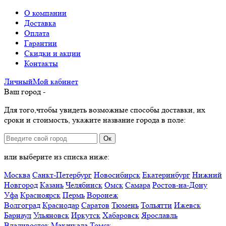
О компании
Доставка
Оплата
Гарантии
Скидки и акции
Контакты
Личный
Мой
кабинет
Ваш город -
Для того,чтобы увидеть возможные способы доставки, их
сроки и стоимость, укажите название города в поле:
Ок
или выберите из списка ниже:
Москва
Санкт-Петербург
Новосибирск
Екатеринбург
Нижний
Новгород
Казань
Челябинск
Омск
Самара
Ростов-на-Дону
Уфа
Красноярск
Пермь
Воронеж
Волгоград
Краснодар
Саратов
Тюмень
Тольятти
Ижевск
Барнаул
Ульяновск
Иркутск
Хабаровск
Ярославль
Владивосток
Махачкала
Томск