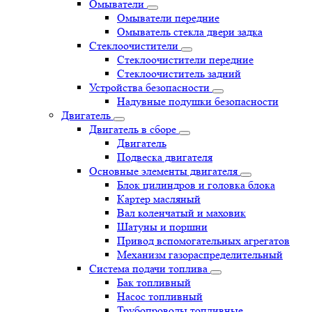
Омыватели
Омыватели передние
Омыватель стекла двери задка
Стеклоочистители
Стеклоочистители передние
Стеклоочиститель задний
Устройства безопасности
Надувные подушки безопасности
Двигатель
Двигатель в сборе
Двигатель
Подвеска двигателя
Основные элементы двигателя
Блок цилиндров и головка блока
Картер масляный
Вал коленчатый и маховик
Шатуны и поршни
Привод вспомогательных агрегатов
Механизм газораспределительный
Система подачи топлива
Бак топливный
Насос топливный
Трубопроводы топливные