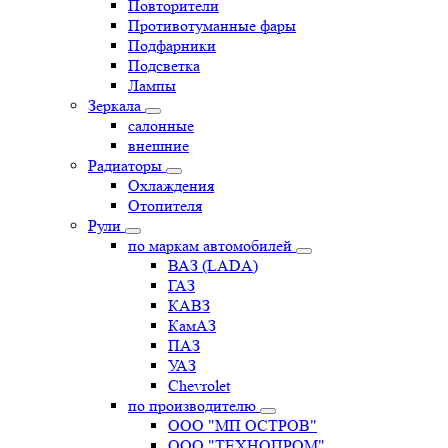
Повторители
Противотуманные фары
Подфарники
Подсветка
Лампы
Зеркала
салонные
внешние
Радиаторы
Охлаждения
Отопителя
Рули
по маркам автомобилей
ВАЗ (LADA)
ГАЗ
КАВЗ
КамАЗ
ПАЗ
УАЗ
Chevrolet
по производителю
ООО "МП ОСТРОВ"
ООО "ТЕХНОПРОМ"