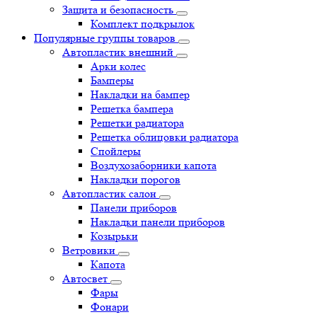
Защита и безопасность
Комплект подкрылок
Популярные группы товаров
Автопластик внешний
Арки колес
Бамперы
Накладки на бампер
Решетка бампера
Решетки радиатора
Решетка облицовки радиатора
Спойлеры
Воздухозаборники капота
Накладки порогов
Автопластик салон
Панели приборов
Накладки панели приборов
Козырьки
Ветровики
Капота
Автосвет
Фары
Фонари