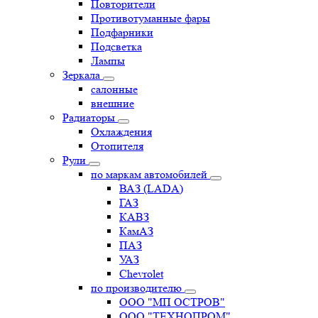
Повторители
Противотуманные фары
Подфарники
Подсветка
Лампы
Зеркала
салонные
внешние
Радиаторы
Охлаждения
Отопителя
Рули
по маркам автомобилей
ВАЗ (LADA)
ГАЗ
КАВЗ
КамАЗ
ПАЗ
УАЗ
Chevrolet
по производителю
ООО "МП ОСТРОВ"
ООО "ТЕХНОПРОМ"