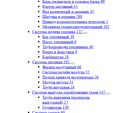
Блок цилиндров и головка блока
90
Картер масляный
15
Вал коленчатый и маховик
45
Шатуны и поршни
288
Привод вспомогательных агрегатов
5
Механизм газораспределительный
192
Система подачи топлива
122
Бак топливный
39
Насос топливный
6
Трубопроводы топливные
40
Рампа и форсунки
9
Карбюратор
28
Система питания
192
Фильтр воздушный
66
Система подачи воздуха
55
Педаль привода акселератора
26
Модуль впуска
31
Труба впускная
16
Система выпуска отработавших газов
147
Труба приемная (коллектор
выпускной)
17
Глушители
130
Система смазки
60