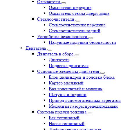
Омыватели
Омыватели передние
Омыватель стекла двери задка
Стеклоочистители
Стеклоочистители передние
Стеклоочиститель задний
Устройства безопасности
Надувные подушки безопасности
Двигатель
Двигатель в сборе
Двигатель
Подвеска двигателя
Основные элементы двигателя
Блок цилиндров и головка блока
Картер масляный
Вал коленчатый и маховик
Шатуны и поршни
Привод вспомогательных агрегатов
Механизм газораспределительный
Система подачи топлива
Бак топливный
Насос топливный
Трубопроводы топливные