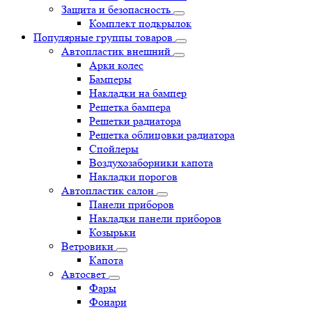
Защита и безопасность
Комплект подкрылок
Популярные группы товаров
Автопластик внешний
Арки колес
Бамперы
Накладки на бампер
Решетка бампера
Решетки радиатора
Решетка облицовки радиатора
Спойлеры
Воздухозаборники капота
Накладки порогов
Автопластик салон
Панели приборов
Накладки панели приборов
Козырьки
Ветровики
Капота
Автосвет
Фары
Фонари