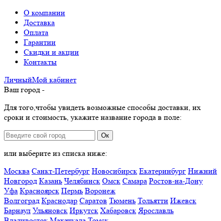
О компании
Доставка
Оплата
Гарантии
Скидки и акции
Контакты
Личный
Мой
кабинет
Ваш город -
Для того,чтобы увидеть возможные способы доставки, их
сроки и стоимость, укажите название города в поле:
Ок
или выберите из списка ниже:
Москва
Санкт-Петербург
Новосибирск
Екатеринбург
Нижний
Новгород
Казань
Челябинск
Омск
Самара
Ростов-на-Дону
Уфа
Красноярск
Пермь
Воронеж
Волгоград
Краснодар
Саратов
Тюмень
Тольятти
Ижевск
Барнаул
Ульяновск
Иркутск
Хабаровск
Ярославль
Владивосток
Махачкала
Томск