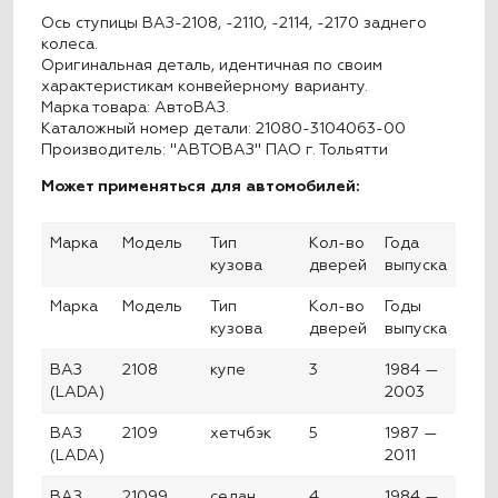
Ось ступицы ВАЗ-2108, -2110, -2114, -2170 заднего
колеса.
Оригинальная деталь, идентичная по своим
характеристикам конвейерному варианту.
Марка товара: АвтоВАЗ.
Каталожный номер детали: 21080-3104063-00
Производитель: "АВТОВАЗ" ПАО г. Тольятти
Может применяться для автомобилей:
Марка
Модель
Тип
Кол-во
Года
кузова
дверей
выпуска
Марка
Модель
Тип
Кол-во
Годы
кузова
дверей
выпуска
ВАЗ
2108
купе
3
1984 —
(LADA)
2003
ВАЗ
2109
хетчбэк
5
1987 —
(LADA)
2011
ВАЗ
21099
седан
4
1984 —