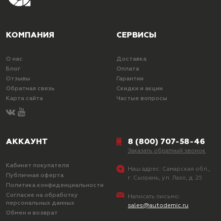
КОМПАНИЯ
СЕРВИСЫ
О нас
Доставка
Блог
Оплата
Отзывы
Гарантии
Обратная связь
Скидки и акции
Карта сайта
Частые вопросы
АККАУНТ
8 (800) 707-58-46
Заказать обратный звонок
Кабинет покупателя
Наш адрес:
Самарская обл.,
Публичная оферта
г. Сызрань, ул. Лазо, д. 25
Политика конфиденциальности
Согласие на обработку
Написать письмо:
персональных данных
sales@autodemic.ru
Обмен и возврат