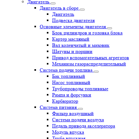
Двигатель
Двигатель в сборе
Двигатель
Подвеска двигателя
Основные элементы двигателя
Блок цилиндров и головка блока
Картер масляный
Вал коленчатый и маховик
Шатуны и поршни
Привод вспомогательных агрегатов
Механизм газораспределительный
Система подачи топлива
Бак топливный
Насос топливный
Трубопроводы топливные
Рампа и форсунки
Карбюратор
Система питания
Фильтр воздушный
Система подачи воздуха
Педаль привода акселератора
Модуль впуска
Труба впускная