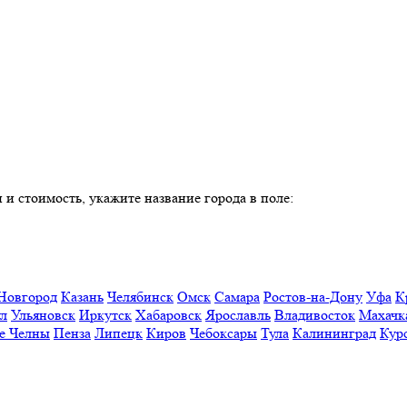
 и стоимость, укажите название города в поле:
Новгород
Казань
Челябинск
Омск
Самара
Ростов-на-Дону
Уфа
К
ул
Ульяновск
Иркутск
Хабаровск
Ярославль
Владивосток
Махачк
е Челны
Пенза
Липецк
Киров
Чебоксары
Тула
Калининград
Кур