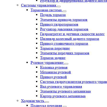
Редуктор и дифференциал заднего моста
Системы управления
Тормозная система
Педаль тормоза
Элементы привода тормозов
Привод гидротормозов
Регулятор давления тормозов
Гидроагрегат и датчики скорости колес
Цилиндр колесный заднего тормоза
Привод стояночного тормоза
Тормоза передние
Элементы передних тормозов
Тормоза задние
Рулевое управление
Колонка рулевая
Механизм рулевой
Привод рулевой
Система гидроусилителя рулевого упра
Вал рулевого управления
Элементы рулевого механизма
Картер рулевого механизма
Ходовая часть
Подвеска передняя