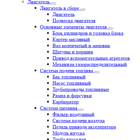
Двигатель
Двигатель в сборе
Двигатель
Подвеска двигателя
Основные элементы двигателя
Блок цилиндров и головка блока
Картер масляный
Вал коленчатый и маховик
Шатуны и поршни
Привод вспомогательных агрегатов
Механизм газораспределительный
Система подачи топлива
Бак топливный
Насос топливный
Трубопроводы топливные
Рампа и форсунки
Карбюратор
Система питания
Фильтр воздушный
Система подачи воздуха
Педаль привода акселератора
Модуль впуска
Труба впускная