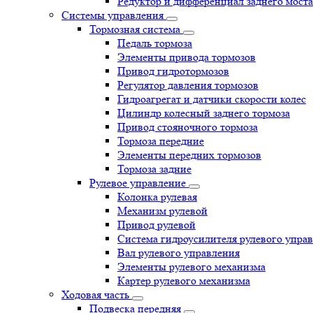
Редуктор и дифференциал заднего моста
Системы управления
Тормозная система
Педаль тормоза
Элементы привода тормозов
Привод гидротормозов
Регулятор давления тормозов
Гидроагрегат и датчики скорости колес
Цилиндр колесный заднего тормоза
Привод стояночного тормоза
Тормоза передние
Элементы передних тормозов
Тормоза задние
Рулевое управление
Колонка рулевая
Механизм рулевой
Привод рулевой
Система гидроусилителя рулевого упра
Вал рулевого управления
Элементы рулевого механизма
Картер рулевого механизма
Ходовая часть
Подвеска передняя