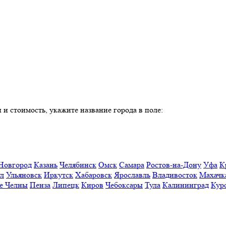
 и стоимость, укажите название города в поле:
Новгород
Казань
Челябинск
Омск
Самара
Ростов-на-Дону
Уфа
К
ул
Ульяновск
Иркутск
Хабаровск
Ярославль
Владивосток
Махачк
е Челны
Пенза
Липецк
Киров
Чебоксары
Тула
Калининград
Кур