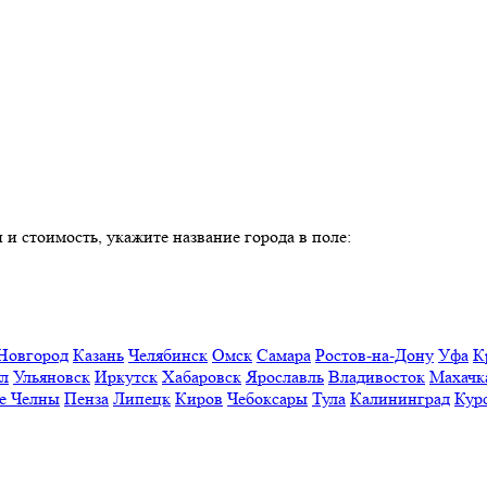
 и стоимость, укажите название города в поле:
Новгород
Казань
Челябинск
Омск
Самара
Ростов-на-Дону
Уфа
К
ул
Ульяновск
Иркутск
Хабаровск
Ярославль
Владивосток
Махачк
е Челны
Пенза
Липецк
Киров
Чебоксары
Тула
Калининград
Кур