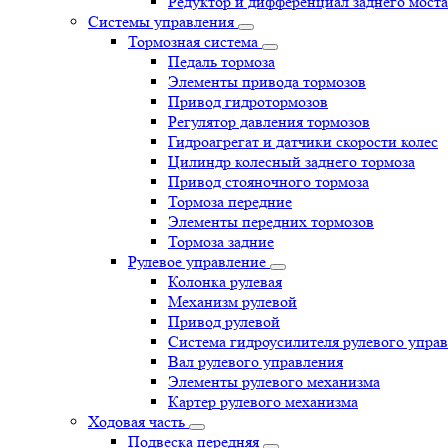
Редуктор и дифференциал заднего моста
Системы управления
Тормозная система
Педаль тормоза
Элементы привода тормозов
Привод гидротормозов
Регулятор давления тормозов
Гидроагрегат и датчики скорости колес
Цилиндр колесный заднего тормоза
Привод стояночного тормоза
Тормоза передние
Элементы передних тормозов
Тормоза задние
Рулевое управление
Колонка рулевая
Механизм рулевой
Привод рулевой
Система гидроусилителя рулевого упра
Вал рулевого управления
Элементы рулевого механизма
Картер рулевого механизма
Ходовая часть
Подвеска передняя