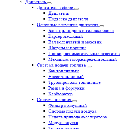
Двигатель
Двигатель в сборе
Двигатель
Подвеска двигателя
Основные элементы двигателя
Блок цилиндров и головка блока
Картер масляный
Вал коленчатый и маховик
Шатуны и поршни
Привод вспомогательных агрегатов
Механизм газораспределительный
Система подачи топлива
Бак топливный
Насос топливный
Трубопроводы топливные
Рампа и форсунки
Карбюратор
Система питания
Фильтр воздушный
Система подачи воздуха
Педаль привода акселератора
Модуль впуска
Труба впускная