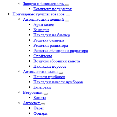
Защита и безопасность
Комплект подкрылок
Популярные группы товаров
Автопластик внешний
Арки колес
Бамперы
Накладки на бампер
Решетка бампера
Решетки радиатора
Решетка облицовки радиатора
Спойлеры
Воздухозаборники капота
Накладки порогов
Автопластик салон
Панели приборов
Накладки панели приборов
Козырьки
Ветровики
Капота
Автосвет
Фары
Фонари