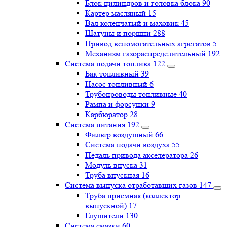
Блок цилиндров и головка блока
90
Картер масляный
15
Вал коленчатый и маховик
45
Шатуны и поршни
288
Привод вспомогательных агрегатов
5
Механизм газораспределительный
192
Система подачи топлива
122
Бак топливный
39
Насос топливный
6
Трубопроводы топливные
40
Рампа и форсунки
9
Карбюратор
28
Система питания
192
Фильтр воздушный
66
Система подачи воздуха
55
Педаль привода акселератора
26
Модуль впуска
31
Труба впускная
16
Система выпуска отработавших газов
147
Труба приемная (коллектор
выпускной)
17
Глушители
130
Система смазки
60