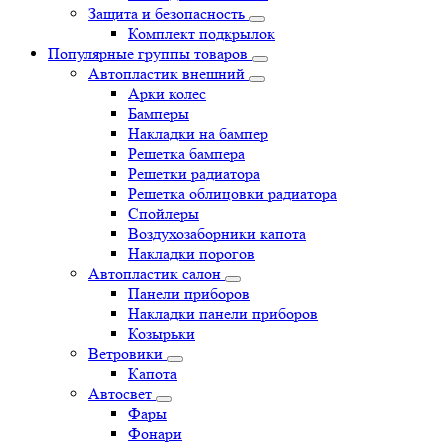
Защита и безопасность
Комплект подкрылок
Популярные группы товаров
Автопластик внешний
Арки колес
Бамперы
Накладки на бампер
Решетка бампера
Решетки радиатора
Решетка облицовки радиатора
Спойлеры
Воздухозаборники капота
Накладки порогов
Автопластик салон
Панели приборов
Накладки панели приборов
Козырьки
Ветровики
Капота
Автосвет
Фары
Фонари