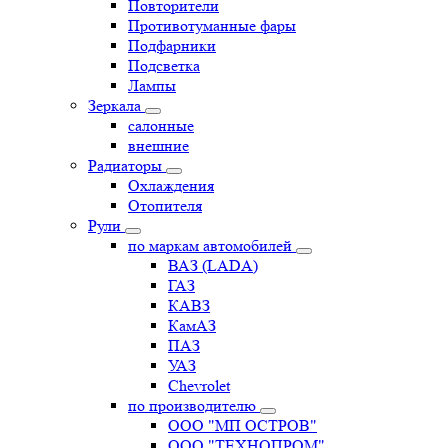
Повторители
Противотуманные фары
Подфарники
Подсветка
Лампы
Зеркала
салонные
внешние
Радиаторы
Охлаждения
Отопителя
Рули
по маркам автомобилей
ВАЗ (LADA)
ГАЗ
КАВЗ
КамАЗ
ПАЗ
УАЗ
Chevrolet
по производителю
ООО "МП ОСТРОВ"
ООО "ТЕХНОПРОМ"