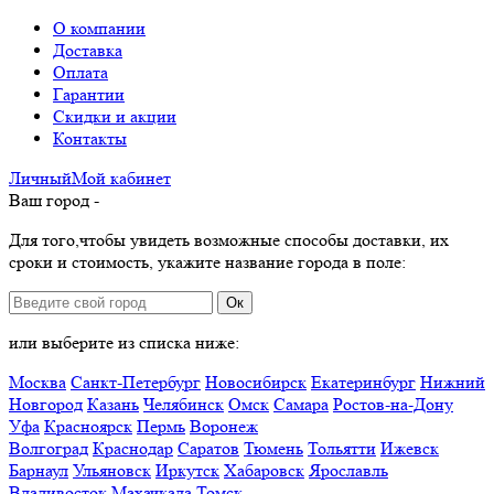
О компании
Доставка
Оплата
Гарантии
Скидки и акции
Контакты
Личный
Мой
кабинет
Ваш город -
Для того,чтобы увидеть возможные способы доставки, их
сроки и стоимость, укажите название города в поле:
Ок
или выберите из списка ниже:
Москва
Санкт-Петербург
Новосибирск
Екатеринбург
Нижний
Новгород
Казань
Челябинск
Омск
Самара
Ростов-на-Дону
Уфа
Красноярск
Пермь
Воронеж
Волгоград
Краснодар
Саратов
Тюмень
Тольятти
Ижевск
Барнаул
Ульяновск
Иркутск
Хабаровск
Ярославль
Владивосток
Махачкала
Томск