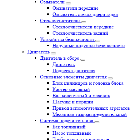
Омыватели
Омыватели передние
Омыватель стекла двери задка
Стеклоочистители
Стеклоочистители передние
Стеклоочиститель задний
Устройства безопасности
Надувные подушки безопасности
Двигатель
Двигатель в сборе
Двигатель
Подвеска двигателя
Основные элементы двигателя
Блок цилиндров и головка блока
Картер масляный
Вал коленчатый и маховик
Шатуны и поршни
Привод вспомогательных агрегатов
Механизм газораспределительный
Система подачи топлива
Бак топливный
Насос топливный
Трубопроводы топливные