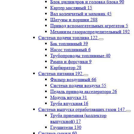
Блок цилиндров и головка блока
90
Картер масляный
15
Вал коленчатый и маховик
45
Шатуны и поршни
288
Привод вспомогательных агрегатов
5
Механизм газораспределительный
192
Система подачи топлива
122
Бак топливный
39
Насос топливный
6
Трубопроводы топливные
40
Рампа и форсунки
9
Карбюратор
28
Система питания
192
Фильтр воздушный
66
Система подачи воздуха
55
Педаль привода акселератора
26
Модуль впуска
31
Труба впускная
16
Система выпуска отработавших газов
147
Труба приемная (коллектор
выпускной)
17
Глушители
130
Система смазки
60