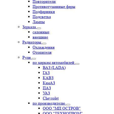
Повторители
Противотуманные фары
Подфарники
Подсветка
Лампы
Зеркала
салонные
внешние
Радиаторы
Охлаждения
Отопителя
Рули
по маркам автомобилей
ВАЗ (LADA)
ГАЗ
КАВЗ
КамАЗ
ПАЗ
УАЗ
Chevrolet
по производителю
ООО "МП ОСТРОВ"
ООО "ТЕХНОПРОМ"