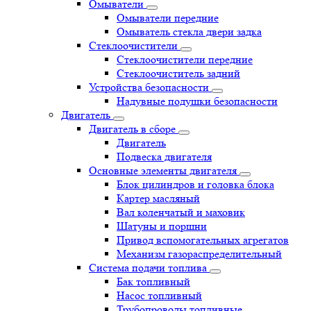
Омыватели
Омыватели передние
Омыватель стекла двери задка
Стеклоочистители
Стеклоочистители передние
Стеклоочиститель задний
Устройства безопасности
Надувные подушки безопасности
Двигатель
Двигатель в сборе
Двигатель
Подвеска двигателя
Основные элементы двигателя
Блок цилиндров и головка блока
Картер масляный
Вал коленчатый и маховик
Шатуны и поршни
Привод вспомогательных агрегатов
Механизм газораспределительный
Система подачи топлива
Бак топливный
Насос топливный
Трубопроводы топливные