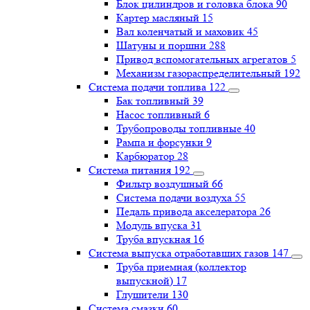
Блок цилиндров и головка блока
90
Картер масляный
15
Вал коленчатый и маховик
45
Шатуны и поршни
288
Привод вспомогательных агрегатов
5
Механизм газораспределительный
192
Система подачи топлива
122
Бак топливный
39
Насос топливный
6
Трубопроводы топливные
40
Рампа и форсунки
9
Карбюратор
28
Система питания
192
Фильтр воздушный
66
Система подачи воздуха
55
Педаль привода акселератора
26
Модуль впуска
31
Труба впускная
16
Система выпуска отработавших газов
147
Труба приемная (коллектор
выпускной)
17
Глушители
130
Система смазки
60