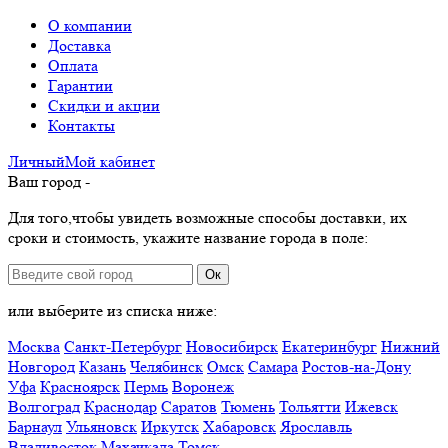
О компании
Доставка
Оплата
Гарантии
Скидки и акции
Контакты
Личный
Мой
кабинет
Ваш город -
Для того,чтобы увидеть возможные способы доставки, их
сроки и стоимость, укажите название города в поле:
Ок
или выберите из списка ниже:
Москва
Санкт-Петербург
Новосибирск
Екатеринбург
Нижний
Новгород
Казань
Челябинск
Омск
Самара
Ростов-на-Дону
Уфа
Красноярск
Пермь
Воронеж
Волгоград
Краснодар
Саратов
Тюмень
Тольятти
Ижевск
Барнаул
Ульяновск
Иркутск
Хабаровск
Ярославль
Владивосток
Махачкала
Томск