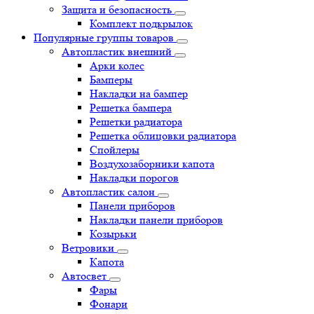
Защита и безопасность
Комплект подкрылок
Популярные группы товаров
Автопластик внешний
Арки колес
Бамперы
Накладки на бампер
Решетка бампера
Решетки радиатора
Решетка облицовки радиатора
Спойлеры
Воздухозаборники капота
Накладки порогов
Автопластик салон
Панели приборов
Накладки панели приборов
Козырьки
Ветровики
Капота
Автосвет
Фары
Фонари