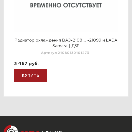
Радиатор охлаждения ВАЗ-2108 … -21099 и LADA
Ра
Samara | ДЗР
к
Артикул 21080130101273
3 467 руб.
4 7
КУПИТЬ