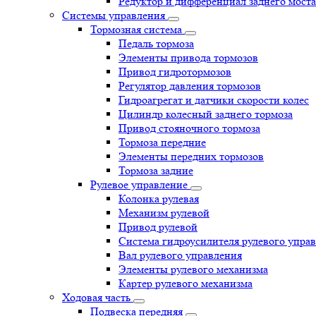
Редуктор и дифференциал заднего моста
Системы управления
Тормозная система
Педаль тормоза
Элементы привода тормозов
Привод гидротормозов
Регулятор давления тормозов
Гидроагрегат и датчики скорости колес
Цилиндр колесный заднего тормоза
Привод стояночного тормоза
Тормоза передние
Элементы передних тормозов
Тормоза задние
Рулевое управление
Колонка рулевая
Механизм рулевой
Привод рулевой
Система гидроусилителя рулевого упра
Вал рулевого управления
Элементы рулевого механизма
Картер рулевого механизма
Ходовая часть
Подвеска передняя