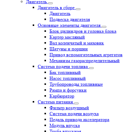
Двигатель
Двигатель в сборе
Двигатель
Подвеска двигателя
Основные элементы двигателя
Блок цилиндров и головка блока
Картер масляный
Вал коленчатый и маховик
Шатуны и поршни
Привод вспомогательных агрегатов
Механизм газораспределительный
Система подачи топлива
Бак топливный
Насос топливный
Трубопроводы топливные
Рампа и форсунки
Карбюратор
Система питания
Фильтр воздушный
Система подачи воздуха
Педаль привода акселератора
Модуль впуска
Труба впускная