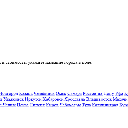
 и стоимость, укажите название города в поле:
Новгород
Казань
Челябинск
Омск
Самара
Ростов-на-Дону
Уфа
К
ул
Ульяновск
Иркутск
Хабаровск
Ярославль
Владивосток
Махачк
е Челны
Пенза
Липецк
Киров
Чебоксары
Тула
Калининград
Кур