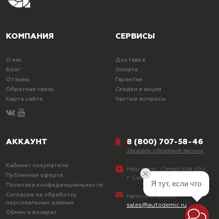
КОМПАНИЯ
СЕРВИСЫ
О нас
Доставка
Блог
Оплата
Отзывы
Гарантии
Обратная связь
Скидки и акции
Карта сайта
Частые вопросы
АККАУНТ
8 (800) 707-58-46
Заказать обратный звонок
Кабинет покупателя
Наш адрес:
Самарская обл.,
Публичная оферта
г. Сызрань, ул. Лазо, д. 25
Я тут, если что
Политика конфиденциальности
Согласие на обработку
Написать письмо:
персональных данных
sales@autodemic.ru
Обмен и возврат