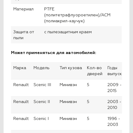
Материал
PTFE
(политетрафлуороетилен)/ACM
(полиакрил-каучук)
Защита от
с пылезащитным краем
пыли
Может применяться для автомобилей:
Марка
Модель
Тип кузова
Кол-во
Годы
дверей
выпуска
Renault
Scenic III
Минивэн
5
2009 -
2015
Renault
Scenic II
Минивэн
5
2003 -
2010
Renault
Scenic I
Минивэн
5
1996 -
2003