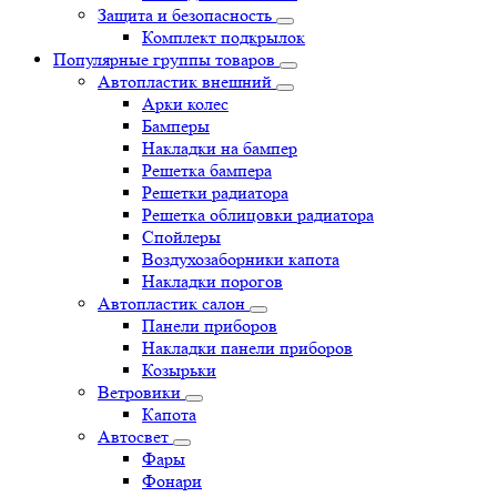
Защита и безопасность
Комплект подкрылок
Популярные группы товаров
Автопластик внешний
Арки колес
Бамперы
Накладки на бампер
Решетка бампера
Решетки радиатора
Решетка облицовки радиатора
Спойлеры
Воздухозаборники капота
Накладки порогов
Автопластик салон
Панели приборов
Накладки панели приборов
Козырьки
Ветровики
Капота
Автосвет
Фары
Фонари