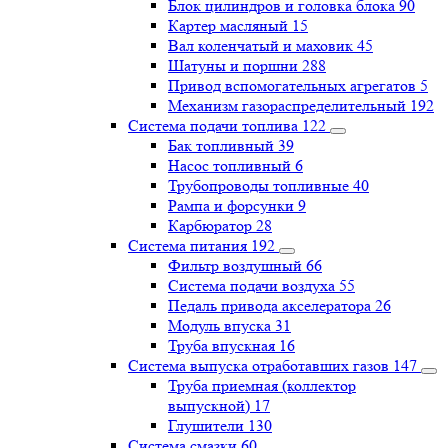
Блок цилиндров и головка блока
90
Картер масляный
15
Вал коленчатый и маховик
45
Шатуны и поршни
288
Привод вспомогательных агрегатов
5
Механизм газораспределительный
192
Система подачи топлива
122
Бак топливный
39
Насос топливный
6
Трубопроводы топливные
40
Рампа и форсунки
9
Карбюратор
28
Система питания
192
Фильтр воздушный
66
Система подачи воздуха
55
Педаль привода акселератора
26
Модуль впуска
31
Труба впускная
16
Система выпуска отработавших газов
147
Труба приемная (коллектор
выпускной)
17
Глушители
130
Система смазки
60