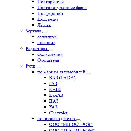
Повторители
Противотуманные фары
Подфарники
Подсветка
Лампы
Зеркала
салонные
внешние
Радиаторы
Охлаждения
Отопителя
Рули
по маркам автомобилей
ВАЗ (LADA)
ГАЗ
КАВЗ
КамАЗ
ПАЗ
УАЗ
Chevrolet
по производителю
ООО "МП ОСТРОВ"
ООО "ТЕХНОПРОМ"