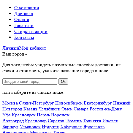
О компании
Доставка
Оплата
Гарантии
Скидки и акции
Контакты
Личный
Мой
кабинет
Ваш город -
Для того,чтобы увидеть возможные способы доставки, их
сроки и стоимость, укажите название города в поле:
Ок
или выберите из списка ниже:
Москва
Санкт-Петербург
Новосибирск
Екатеринбург
Нижний
Новгород
Казань
Челябинск
Омск
Самара
Ростов-на-Дону
Уфа
Красноярск
Пермь
Воронеж
Волгоград
Краснодар
Саратов
Тюмень
Тольятти
Ижевск
Барнаул
Ульяновск
Иркутск
Хабаровск
Ярославль
Владивосток
Махачкала
Томск