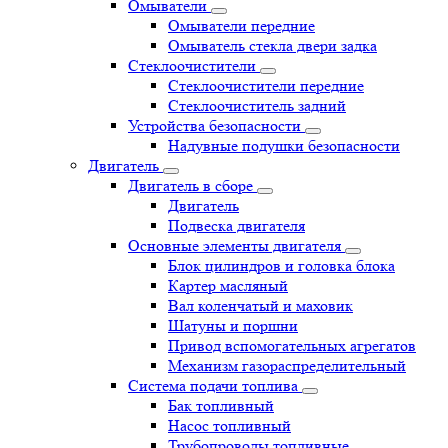
Омыватели
Омыватели передние
Омыватель стекла двери задка
Стеклоочистители
Стеклоочистители передние
Стеклоочиститель задний
Устройства безопасности
Надувные подушки безопасности
Двигатель
Двигатель в сборе
Двигатель
Подвеска двигателя
Основные элементы двигателя
Блок цилиндров и головка блока
Картер масляный
Вал коленчатый и маховик
Шатуны и поршни
Привод вспомогательных агрегатов
Механизм газораспределительный
Система подачи топлива
Бак топливный
Насос топливный
Трубопроводы топливные