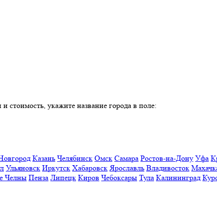
 и стоимость, укажите название города в поле:
Новгород
Казань
Челябинск
Омск
Самара
Ростов-на-Дону
Уфа
К
ул
Ульяновск
Иркутск
Хабаровск
Ярославль
Владивосток
Махачк
е Челны
Пенза
Липецк
Киров
Чебоксары
Тула
Калининград
Кур