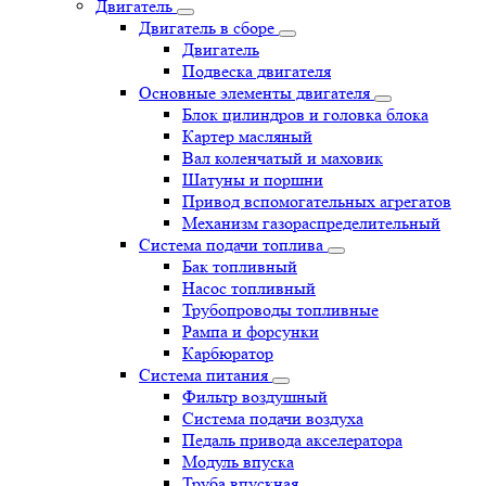
Двигатель
Двигатель в сборе
Двигатель
Подвеска двигателя
Основные элементы двигателя
Блок цилиндров и головка блока
Картер масляный
Вал коленчатый и маховик
Шатуны и поршни
Привод вспомогательных агрегатов
Механизм газораспределительный
Система подачи топлива
Бак топливный
Насос топливный
Трубопроводы топливные
Рампа и форсунки
Карбюратор
Система питания
Фильтр воздушный
Система подачи воздуха
Педаль привода акселератора
Модуль впуска
Труба впускная