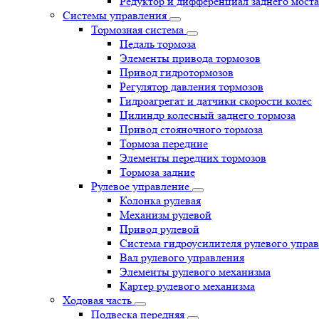
Редуктор и дифференциал заднего моста
Системы управления
Тормозная система
Педаль тормоза
Элементы привода тормозов
Привод гидротормозов
Регулятор давления тормозов
Гидроагрегат и датчики скорости колес
Цилиндр колесный заднего тормоза
Привод стояночного тормоза
Тормоза передние
Элементы передних тормозов
Тормоза задние
Рулевое управление
Колонка рулевая
Механизм рулевой
Привод рулевой
Система гидроусилителя рулевого упра
Вал рулевого управления
Элементы рулевого механизма
Картер рулевого механизма
Ходовая часть
Подвеска передняя