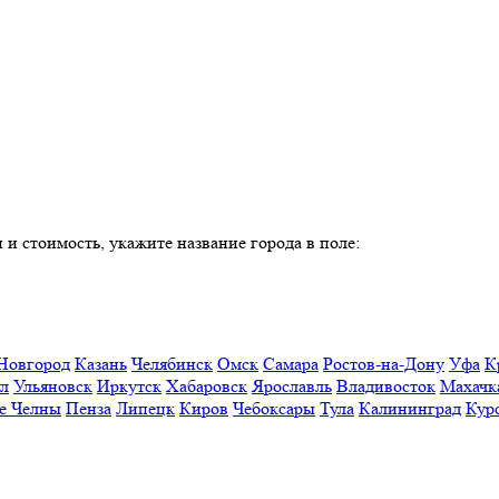
 и стоимость, укажите название города в поле:
Новгород
Казань
Челябинск
Омск
Самара
Ростов-на-Дону
Уфа
К
ул
Ульяновск
Иркутск
Хабаровск
Ярославль
Владивосток
Махачк
е Челны
Пенза
Липецк
Киров
Чебоксары
Тула
Калининград
Кур