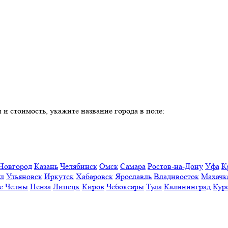
 и стоимость, укажите название города в поле:
Новгород
Казань
Челябинск
Омск
Самара
Ростов-на-Дону
Уфа
К
ул
Ульяновск
Иркутск
Хабаровск
Ярославль
Владивосток
Махачк
е Челны
Пенза
Липецк
Киров
Чебоксары
Тула
Калининград
Кур