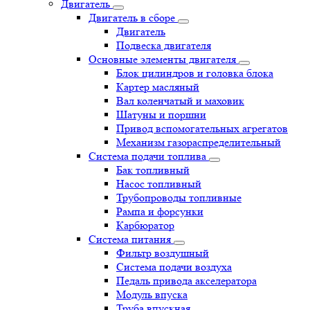
Двигатель
Двигатель в сборе
Двигатель
Подвеска двигателя
Основные элементы двигателя
Блок цилиндров и головка блока
Картер масляный
Вал коленчатый и маховик
Шатуны и поршни
Привод вспомогательных агрегатов
Механизм газораспределительный
Система подачи топлива
Бак топливный
Насос топливный
Трубопроводы топливные
Рампа и форсунки
Карбюратор
Система питания
Фильтр воздушный
Система подачи воздуха
Педаль привода акселератора
Модуль впуска
Труба впускная