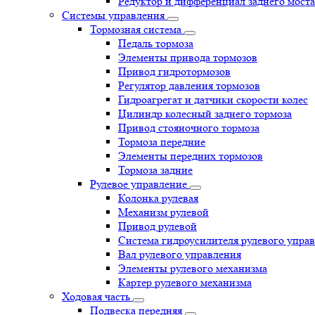
Редуктор и дифференциал заднего моста
Системы управления
Тормозная система
Педаль тормоза
Элементы привода тормозов
Привод гидротормозов
Регулятор давления тормозов
Гидроагрегат и датчики скорости колес
Цилиндр колесный заднего тормоза
Привод стояночного тормоза
Тормоза передние
Элементы передних тормозов
Тормоза задние
Рулевое управление
Колонка рулевая
Механизм рулевой
Привод рулевой
Система гидроусилителя рулевого упра
Вал рулевого управления
Элементы рулевого механизма
Картер рулевого механизма
Ходовая часть
Подвеска передняя