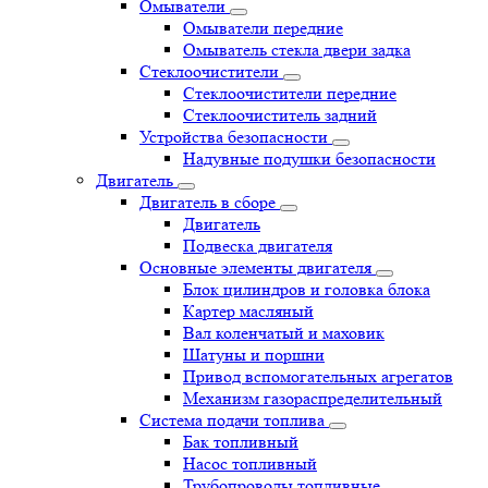
Омыватели
Омыватели передние
Омыватель стекла двери задка
Стеклоочистители
Стеклоочистители передние
Стеклоочиститель задний
Устройства безопасности
Надувные подушки безопасности
Двигатель
Двигатель в сборе
Двигатель
Подвеска двигателя
Основные элементы двигателя
Блок цилиндров и головка блока
Картер масляный
Вал коленчатый и маховик
Шатуны и поршни
Привод вспомогательных агрегатов
Механизм газораспределительный
Система подачи топлива
Бак топливный
Насос топливный
Трубопроводы топливные