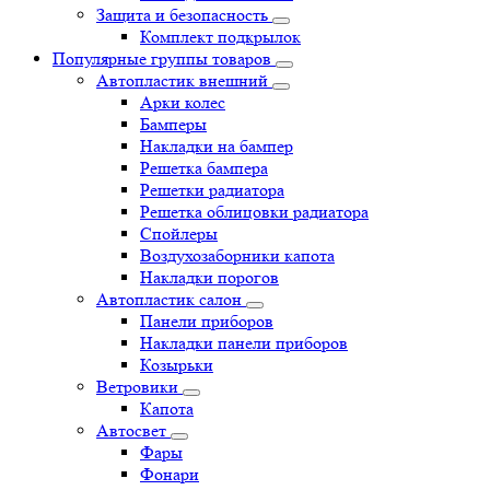
Защита и безопасность
Комплект подкрылок
Популярные группы товаров
Автопластик внешний
Арки колес
Бамперы
Накладки на бампер
Решетка бампера
Решетки радиатора
Решетка облицовки радиатора
Спойлеры
Воздухозаборники капота
Накладки порогов
Автопластик салон
Панели приборов
Накладки панели приборов
Козырьки
Ветровики
Капота
Автосвет
Фары
Фонари