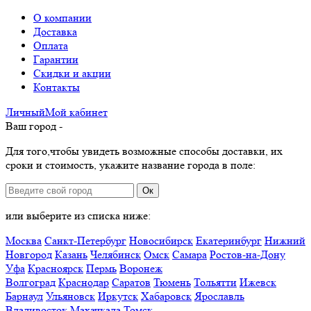
О компании
Доставка
Оплата
Гарантии
Скидки и акции
Контакты
Личный
Мой
кабинет
Ваш город -
Для того,чтобы увидеть возможные способы доставки, их
сроки и стоимость, укажите название города в поле:
Ок
или выберите из списка ниже:
Москва
Санкт-Петербург
Новосибирск
Екатеринбург
Нижний
Новгород
Казань
Челябинск
Омск
Самара
Ростов-на-Дону
Уфа
Красноярск
Пермь
Воронеж
Волгоград
Краснодар
Саратов
Тюмень
Тольятти
Ижевск
Барнаул
Ульяновск
Иркутск
Хабаровск
Ярославль
Владивосток
Махачкала
Томск