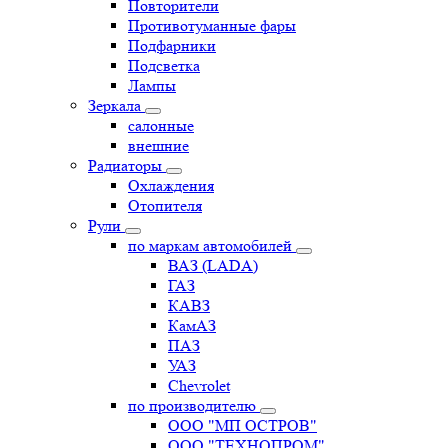
Повторители
Противотуманные фары
Подфарники
Подсветка
Лампы
Зеркала
салонные
внешние
Радиаторы
Охлаждения
Отопителя
Рули
по маркам автомобилей
ВАЗ (LADA)
ГАЗ
КАВЗ
КамАЗ
ПАЗ
УАЗ
Chevrolet
по производителю
ООО "МП ОСТРОВ"
ООО "ТЕХНОПРОМ"