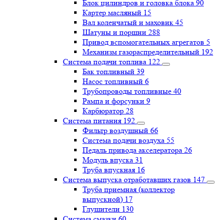
Блок цилиндров и головка блока
90
Картер масляный
15
Вал коленчатый и маховик
45
Шатуны и поршни
288
Привод вспомогательных агрегатов
5
Механизм газораспределительный
192
Система подачи топлива
122
Бак топливный
39
Насос топливный
6
Трубопроводы топливные
40
Рампа и форсунки
9
Карбюратор
28
Система питания
192
Фильтр воздушный
66
Система подачи воздуха
55
Педаль привода акселератора
26
Модуль впуска
31
Труба впускная
16
Система выпуска отработавших газов
147
Труба приемная (коллектор
выпускной)
17
Глушители
130
Система смазки
60