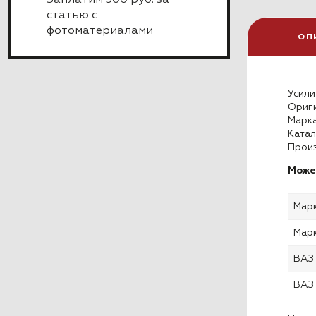
Заплатим 300 руб. за
статью с
фотоматериалами
ОП
Усили
Ориги
Марка
Катал
Произ
Може
Мар
Мар
ВАЗ
ВАЗ