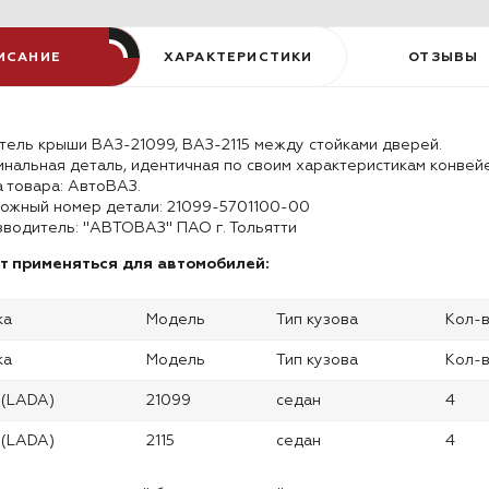
ИСАНИЕ
ХАРАКТЕРИСТИКИ
ОТЗЫВЫ
тель крыши ВАЗ-21099, ВАЗ-2115 между стойками дверей.
нальная деталь, идентичная по своим характеристикам конвей
 товара: АвтоВАЗ.
ожный номер детали: 21099-5701100-00
водитель: "АВТОВАЗ" ПАО г. Тольятти
т применяться для автомобилей:
ка
Модель
Тип кузова
Кол-
ка
Модель
Тип кузова
Кол-
 (LADA)
21099
седан
4
 (LADA)
2115
седан
4