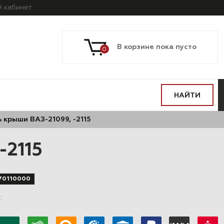
й
кабинет
В корзине пока пусто
0
НАЙТИ
 крыши ВАЗ-21099, -2115
-2115
70110000
в
: