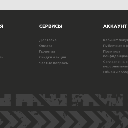
Я
СЕРВИСЫ
АККАУНТ
Доставка
Кабинет поку
Оплата
Публичная о
Гарантии
Политика
конфиденциа
зь
Скидки и акции
Согласие на 
Частые вопросы
персональны
Обмен и возв