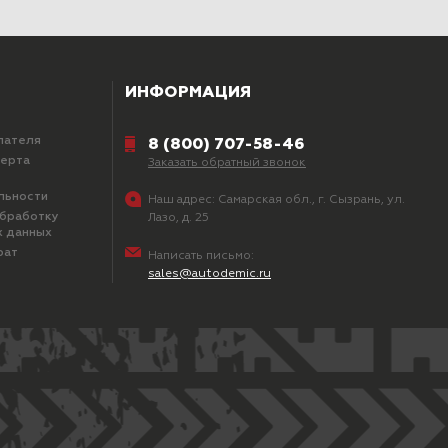
ИНФОРМАЦИЯ
пателя
8 (800) 707-58-46
ферта
Заказать обратный звонок
льности
Наш адрес:
Самарская обл., г. Сызрань, ул.
обработку
Лазо, д. 25
х данных
рат
Написать письмо:
sales@autodemic.ru