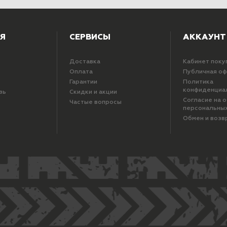
Я
СЕРВИСЫ
АККАУНТ
Доставка
Кабинет поку
Оплата
Публичная о
Гарантии
Политика
конфиденциа
зь
Скидки и акции
Согласие на 
Частые вопросы
персональны
Обмен и возв