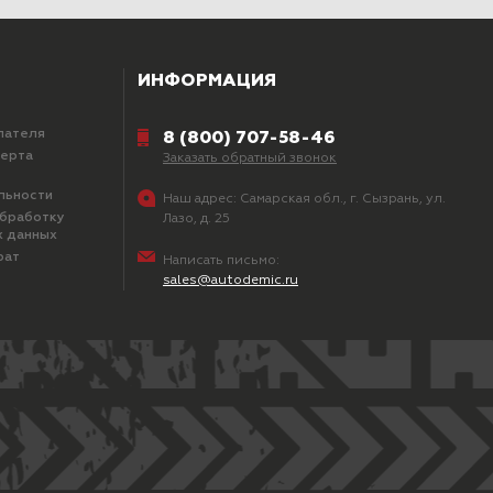
ИНФОРМАЦИЯ
пателя
8 (800) 707-58-46
ферта
Заказать обратный звонок
льности
Наш адрес:
Самарская обл., г. Сызрань, ул.
обработку
Лазо, д. 25
х данных
рат
Написать письмо:
sales@autodemic.ru