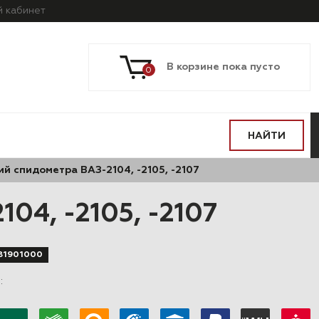
й
кабинет
В корзине пока пусто
0
НАЙТИ
ий спидометра ВАЗ-2104, -2105, -2107
04, -2105, -2107
81901000
в
: