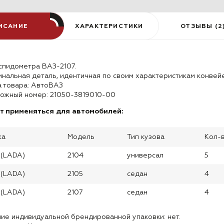
ИСАНИЕ
ХАРАКТЕРИСТИКИ
ОТЗЫВЫ (2
спидометра ВАЗ-2107.
нальная деталь, идентичная по своим характеристикам конвей
 товара: АвтоВАЗ
ложный номер: 21050-3819010-00
т применяться для автомобилей:
ка
Модель
Тип кузова
Кол-
 (LADA)
2104
универсал
5
 (LADA)
2105
седан
4
 (LADA)
2107
седан
4
ие индивидуальной брендированной упаковки: нет.