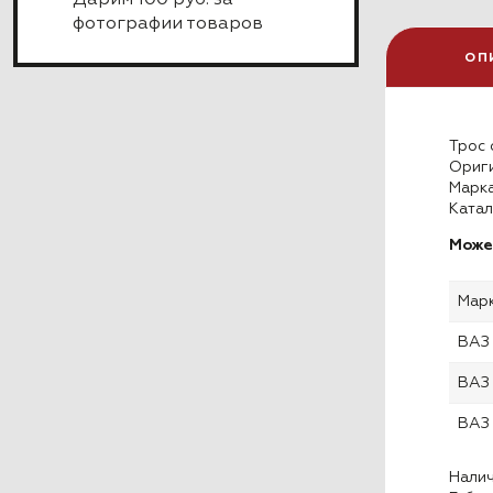
Дарим 100 руб. за
фотографии товаров
ОП
Трос 
Ориги
Марка
Ката
Може
Мар
ВАЗ
ВАЗ
ВАЗ
Налич