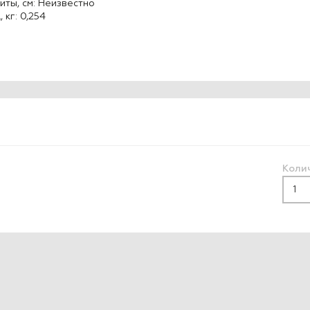
иты, см: Неизвестно
, кг: 0,254
Коли