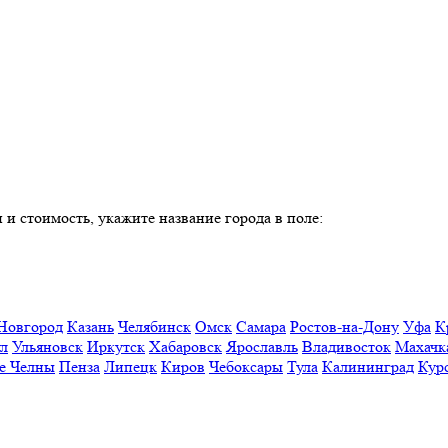
 и стоимость, укажите название города в поле:
Новгород
Казань
Челябинск
Омск
Самара
Ростов-на-Дону
Уфа
К
ул
Ульяновск
Иркутск
Хабаровск
Ярославль
Владивосток
Махачк
е Челны
Пенза
Липецк
Киров
Чебоксары
Тула
Калининград
Кур