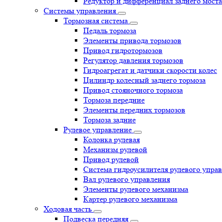
Редуктор и дифференциал заднего моста
Системы управления
Тормозная система
Педаль тормоза
Элементы привода тормозов
Привод гидротормозов
Регулятор давления тормозов
Гидроагрегат и датчики скорости колес
Цилиндр колесный заднего тормоза
Привод стояночного тормоза
Тормоза передние
Элементы передних тормозов
Тормоза задние
Рулевое управление
Колонка рулевая
Механизм рулевой
Привод рулевой
Система гидроусилителя рулевого упра
Вал рулевого управления
Элементы рулевого механизма
Картер рулевого механизма
Ходовая часть
Подвеска передняя