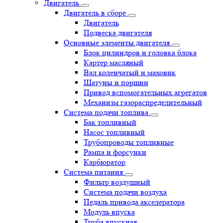
Двигатель
Двигатель в сборе
Двигатель
Подвеска двигателя
Основные элементы двигателя
Блок цилиндров и головка блока
Картер масляный
Вал коленчатый и маховик
Шатуны и поршни
Привод вспомогательных агрегатов
Механизм газораспределительный
Система подачи топлива
Бак топливный
Насос топливный
Трубопроводы топливные
Рампа и форсунки
Карбюратор
Система питания
Фильтр воздушный
Система подачи воздуха
Педаль привода акселератора
Модуль впуска
Труба впускная