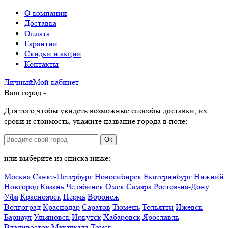
О компании
Доставка
Оплата
Гарантии
Скидки и акции
Контакты
Личный
Мой
кабинет
Ваш город -
Для того,чтобы увидеть возможные способы доставки, их
сроки и стоимость, укажите название города в поле:
Ок
или выберите из списка ниже:
Москва
Санкт-Петербург
Новосибирск
Екатеринбург
Нижний
Новгород
Казань
Челябинск
Омск
Самара
Ростов-на-Дону
Уфа
Красноярск
Пермь
Воронеж
Волгоград
Краснодар
Саратов
Тюмень
Тольятти
Ижевск
Барнаул
Ульяновск
Иркутск
Хабаровск
Ярославль
Владивосток
Махачкала
Томск