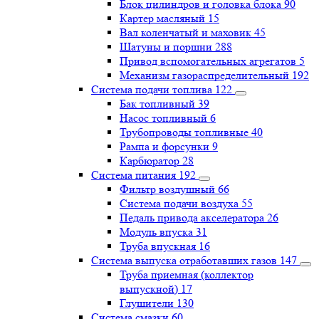
Блок цилиндров и головка блока
90
Картер масляный
15
Вал коленчатый и маховик
45
Шатуны и поршни
288
Привод вспомогательных агрегатов
5
Механизм газораспределительный
192
Система подачи топлива
122
Бак топливный
39
Насос топливный
6
Трубопроводы топливные
40
Рампа и форсунки
9
Карбюратор
28
Система питания
192
Фильтр воздушный
66
Система подачи воздуха
55
Педаль привода акселератора
26
Модуль впуска
31
Труба впускная
16
Система выпуска отработавших газов
147
Труба приемная (коллектор
выпускной)
17
Глушители
130
Система смазки
60