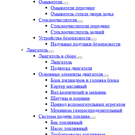
Омыватели
Омыватели передние
Омыватель стекла двери задка
Стеклоочистители
Стеклоочистители передние
Стеклоочиститель задний
Устройства безопасности
Надувные подушки безопасности
Двигатель
Двигатель в сборе
Двигатель
Подвеска двигателя
Основные элементы двигателя
Блок цилиндров и головка блока
Картер масляный
Вал коленчатый и маховик
Шатуны и поршни
Привод вспомогательных агрегатов
Механизм газораспределительный
Система подачи топлива
Бак топливный
Насос топливный
Трубопроводы топливные