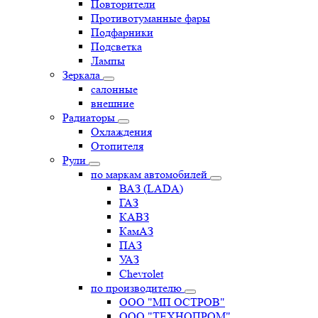
Повторители
Противотуманные фары
Подфарники
Подсветка
Лампы
Зеркала
салонные
внешние
Радиаторы
Охлаждения
Отопителя
Рули
по маркам автомобилей
ВАЗ (LADA)
ГАЗ
КАВЗ
КамАЗ
ПАЗ
УАЗ
Chevrolet
по производителю
ООО "МП ОСТРОВ"
ООО "ТЕХНОПРОМ"