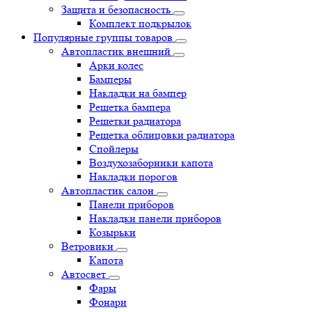
Защита и безопасность
Комплект подкрылок
Популярные группы товаров
Автопластик внешний
Арки колес
Бамперы
Накладки на бампер
Решетка бампера
Решетки радиатора
Решетка облицовки радиатора
Спойлеры
Воздухозаборники капота
Накладки порогов
Автопластик салон
Панели приборов
Накладки панели приборов
Козырьки
Ветровики
Капота
Автосвет
Фары
Фонари