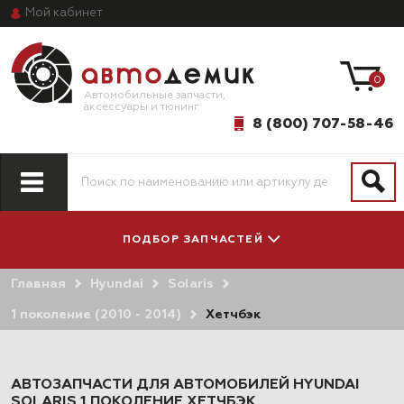
Мой
кабинет
0
Автомобильные запчасти,
аксессуары и тюнинг
8 (800) 707-58-46
ПОДБОР ЗАПЧАСТЕЙ
Главная
Hyundai
Solaris
ПО МОДЕЛИ
ПО СИСТЕМАМ
АВТОМОБИЛЯ
И АГРЕГАТАМ
1 поколение (2010 - 2014)
Хетчбэк
АВТОЗАПЧАСТИ ДЛЯ АВТОМОБИЛЕЙ HYUNDAI
SOLARIS 1 ПОКОЛЕНИЕ ХЕТЧБЭК