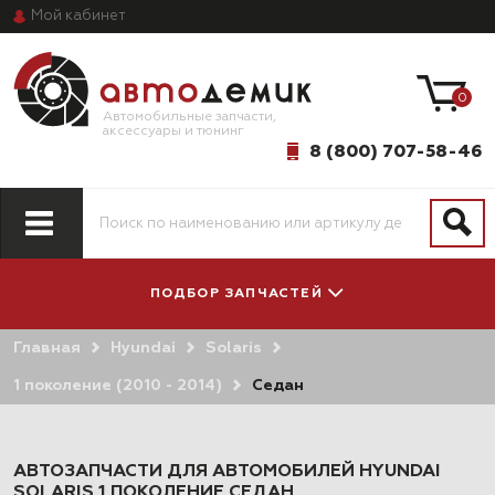
Мой
кабинет
0
Автомобильные запчасти,
аксессуары и тюнинг
8 (800) 707-58-46
ПОДБОР ЗАПЧАСТЕЙ
Главная
Hyundai
Solaris
ПО МОДЕЛИ
ПО СИСТЕМАМ
АВТОМОБИЛЯ
И АГРЕГАТАМ
1 поколение (2010 - 2014)
Седан
АВТОЗАПЧАСТИ ДЛЯ АВТОМОБИЛЕЙ HYUNDAI
SOLARIS 1 ПОКОЛЕНИЕ СЕДАН