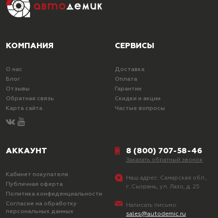
КОМПАНИЯ
СЕРВИСЫ
О нас
Доставка
Блог
Оплата
Отзывы
Гарантии
Обратная связь
Скидки и акции
Карта сайта
Частые вопросы
АККАУНТ
8 (800) 707-58-46
Заказать обратный звонок
Кабинет покупателя
Наш адрес:
Самарская обл.,
Публичная оферта
г. Сызрань, ул. Лазо, д. 25
Политика конфиденциальности
Согласие на обработку
Написать письмо:
персональных данных
sales@autodemic.ru