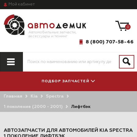
Мой
кабинет
0
Автомобильные запчасти,
аксессуары и тюнинг
8 (800) 707-58-46
ПОДБОР ЗАПЧАСТЕЙ
Главная
Kia
Spectra
ПО МОДЕЛИ
ПО СИСТЕМАМ
АВТОМОБИЛЯ
И АГРЕГАТАМ
1 поколение (2000 - 2001)
Лифтбэк
АВТОЗАПЧАСТИ ДЛЯ АВТОМОБИЛЕЙ KIA SPECTRA
1 ПОКОЛЕНИЕ ЛИФТБЭК