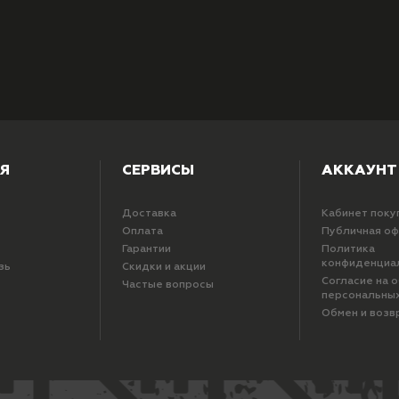
Я
СЕРВИСЫ
АККАУНТ
Доставка
Кабинет поку
Оплата
Публичная о
Гарантии
Политика
конфиденциа
зь
Скидки и акции
Согласие на 
Частые вопросы
персональны
Обмен и возв