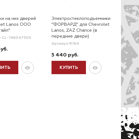
ки на низ дверей
Электростеклоподъемники
let Lanos ООО
"ФОРВАРД" для Chevrolet
тайл"
Lanos, ZAZ Chance (в
передние двери)
л CL-196047500
Артикул R164
руб.
5 440 руб.
ПИТЬ
КУПИТЬ