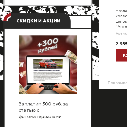
Накла
колес
СКИДКИ И АКЦИИ
Lanos
"Авто
Артик
2 95
К
Показыв
Заплатим 300 руб. за
статью с
фотоматериалами