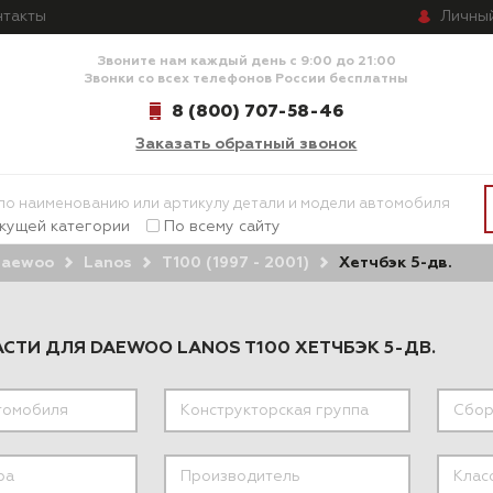
Личны
нтакты
Звоните нам каждый день с 9:00 до 21:00
Звонки со всех телефонов России бесплатны
8 (800) 707-58-46
Заказать обратный звонок
екущей категории
По всему сайту
aewoo
Lanos
T100 (1997 - 2001)
Хетчбэк 5-дв.
СТИ ДЛЯ DAEWOO LANOS T100 ХЕТЧБЭК 5-ДВ.