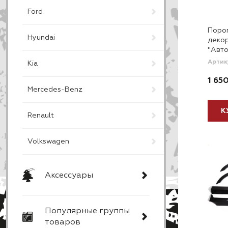
Ford
Порог
Hyundai
деко
"Авто
Артик
Kia
1 65
Mercedes-Benz
К
Renault
Volkswagen
Аксессуары
Популярные группы
товаров