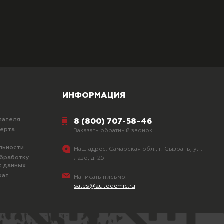
ИНФОРМАЦИЯ
пателя
8 (800) 707-58-46
ферта
Заказать обратный звонок
льности
Наш адрес:
Самарская обл., г. Сызрань, ул.
обработку
Лазо, д. 25
х данных
рат
Написать письмо:
sales@autodemic.ru