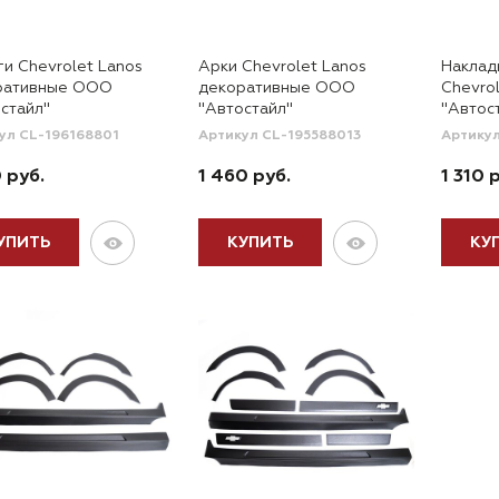
и Chevrolet Lanos
Арки Chevrolet Lanos
Наклад
ративные ООО
декоративные ООО
Chevro
стайл"
"Автостайл"
"Автос
ул CL-196168801
Артикул CL-195588013
Артику
0 руб.
1 460 руб.
1 310 
УПИТЬ
КУПИТЬ
КУ