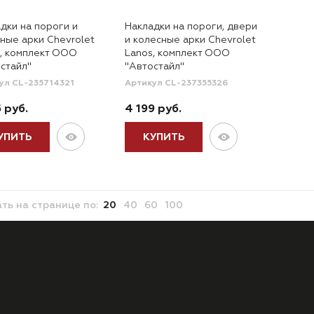
дки на пороги и
Накладки на пороги, двери
ные арки Chevrolet
и колесные арки Chevrolet
, комплект ООО
Lanos, комплект ООО
стайл"
"Автостайл"
ул CL-235714321
Артикул CL-237355326
5 руб.
4 199 руб.
УПИТЬ
КУПИТЬ
ать
на странице
по:
20
40
60
100