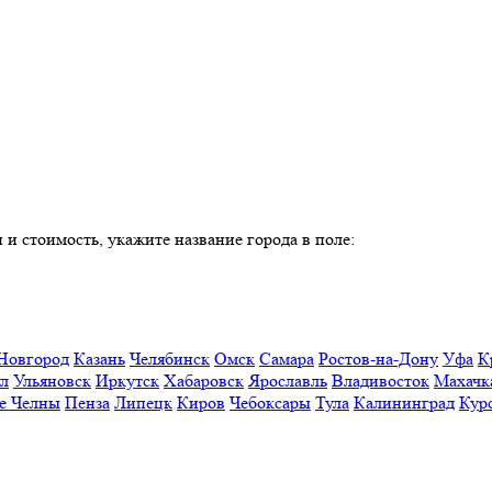
 и стоимость, укажите название города в поле:
Новгород
Казань
Челябинск
Омск
Самара
Ростов-на-Дону
Уфа
К
ул
Ульяновск
Иркутск
Хабаровск
Ярославль
Владивосток
Махачк
е Челны
Пенза
Липецк
Киров
Чебоксары
Тула
Калининград
Кур