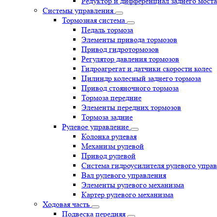
Редуктор и дифференциал заднего моста
Системы управления
Тормозная система
Педаль тормоза
Элементы привода тормозов
Привод гидротормозов
Регулятор давления тормозов
Гидроагрегат и датчики скорости колес
Цилиндр колесный заднего тормоза
Привод стояночного тормоза
Тормоза передние
Элементы передних тормозов
Тормоза задние
Рулевое управление
Колонка рулевая
Механизм рулевой
Привод рулевой
Система гидроусилителя рулевого упра
Вал рулевого управления
Элементы рулевого механизма
Картер рулевого механизма
Ходовая часть
Подвеска передняя