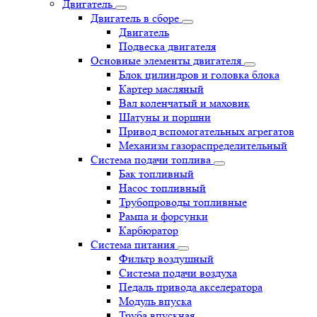
Двигатель
Двигатель в сборе
Двигатель
Подвеска двигателя
Основные элементы двигателя
Блок цилиндров и головка блока
Картер масляный
Вал коленчатый и маховик
Шатуны и поршни
Привод вспомогательных агрегатов
Механизм газораспределительный
Система подачи топлива
Бак топливный
Насос топливный
Трубопроводы топливные
Рампа и форсунки
Карбюратор
Система питания
Фильтр воздушный
Система подачи воздуха
Педаль привода акселератора
Модуль впуска
Труба впускная