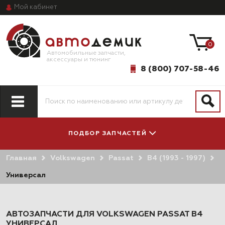
Мой
кабинет
0
Автомобильные запчасти,
аксессуары и тюнинг
8 (800) 707-58-46
ПОДБОР ЗАПЧАСТЕЙ
Главная
Volkswagen
Passat
B4 (1993 - 1997)
ПО МОДЕЛИ
ПО СИСТЕМАМ
АВТОМОБИЛЯ
И АГРЕГАТАМ
Универсал
АВТОЗАПЧАСТИ ДЛЯ VOLKSWAGEN PASSAT B4
УНИВЕРСАЛ