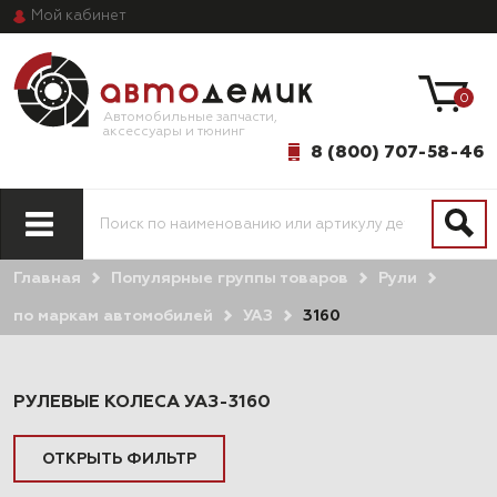
Мой
кабинет
0
Автомобильные запчасти,
аксессуары и тюнинг
8 (800) 707-58-46
Главная
Популярные группы товаров
Рули
ПО МОДЕЛИ
ПО СИСТЕМАМ
АВТОМОБИЛЯ
И АГРЕГАТАМ
по маркам автомобилей
УАЗ
3160
РУЛЕВЫЕ КОЛЕСА УАЗ-3160
ОТКРЫТЬ ФИЛЬТР