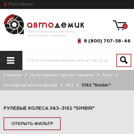
Мой
кабинет
0
Автомобильные запчасти,
аксессуары и тюнинг
8 (800) 707-58-46
Главная
Популярные группы товаров
Рули
ПО МОДЕЛИ
ПО СИСТЕМАМ
АВТОМОБИЛЯ
И АГРЕГАТАМ
по маркам автомобилей
УАЗ
3162 "Simbir"
РУЛЕВЫЕ КОЛЕСА УАЗ-3162 "SIMBIR"
ОТКРЫТЬ ФИЛЬТР