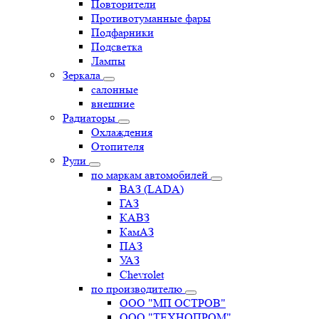
Повторители
Противотуманные фары
Подфарники
Подсветка
Лампы
Зеркала
салонные
внешние
Радиаторы
Охлаждения
Отопителя
Рули
по маркам автомобилей
ВАЗ (LADA)
ГАЗ
КАВЗ
КамАЗ
ПАЗ
УАЗ
Chevrolet
по производителю
ООО "МП ОСТРОВ"
ООО "ТЕХНОПРОМ"