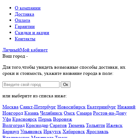
О компании
Доставка
Оплата
Гарантии
Скидки и акции
Контакты
Личный
Мой
кабинет
Ваш город -
Для того,чтобы увидеть возможные способы доставки, их
сроки и стоимость, укажите название города в поле:
Ок
или выберите из списка ниже:
Москва
Санкт-Петербург
Новосибирск
Екатеринбург
Нижний
Новгород
Казань
Челябинск
Омск
Самара
Ростов-на-Дону
Уфа
Красноярск
Пермь
Воронеж
Волгоград
Краснодар
Саратов
Тюмень
Тольятти
Ижевск
Барнаул
Ульяновск
Иркутск
Хабаровск
Ярославль
Владивосток
Махачкала
Томск