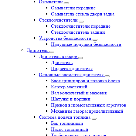
Омыватели
Омыватели передние
Омыватель стекла двери задка
Стеклоочистители
Стеклоочистители передние
Стеклоочиститель задний
Устройства безопасности
Надувные подушки безопасности
Двигатель
Двигатель в сборе
Двигатель
Подвеска двигателя
Основные элементы двигателя
Блок цилиндров и головка блока
Картер масляный
Вал коленчатый и маховик
Шатуны и поршни
Привод вспомогательных агрегатов
Механизм газораспределительный
Система подачи топлива
Бак топливный
Насос топливный
Трубопроводы топливные