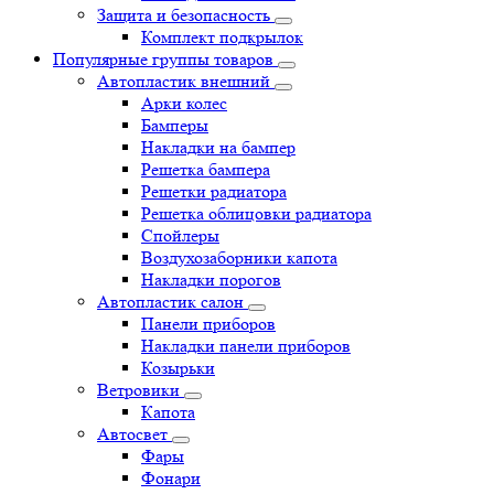
Защита и безопасность
Комплект подкрылок
Популярные группы товаров
Автопластик внешний
Арки колес
Бамперы
Накладки на бампер
Решетка бампера
Решетки радиатора
Решетка облицовки радиатора
Спойлеры
Воздухозаборники капота
Накладки порогов
Автопластик салон
Панели приборов
Накладки панели приборов
Козырьки
Ветровики
Капота
Автосвет
Фары
Фонари