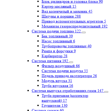
Блок цилиндров и головка блока
90
Картер масляный
15
Вал коленчатый и маховик
45
Шатуны и поршни
288
Привод вспомогательных агрегатов
5
Механизм газораспределительный
192
Система подачи топлива
122
Бак топливный
39
Насос топливный
6
Трубопроводы топливные
40
Рампа и форсунки
9
Карбюратор
28
Система питания
192
Фильтр воздушный
66
Система подачи воздуха
55
Педаль привода акселератора
26
Модуль впуска
31
Труба впускная
16
Система выпуска отработавших газов
147
Труба приемная (коллектор
выпускной)
17
Глушители
130
Система смазки
60