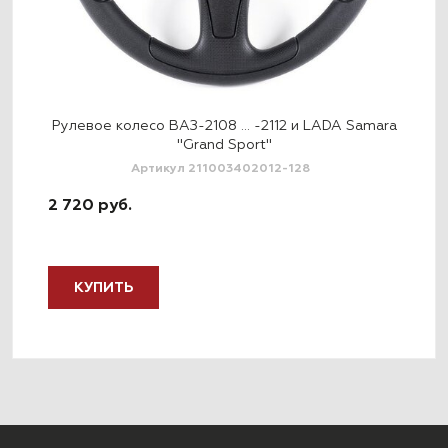
ОО
Рулевое колесо ВАЗ-2108 … -2112 и LADA Samara
Рул
"Grand Sport"
Артикул 211003402012-128
2 720 руб.
2 9
КУПИТЬ