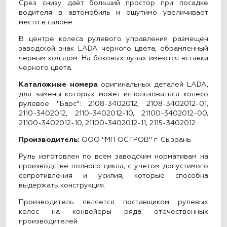
Срез снизу даёт больший простор при посадке
водителя в автомобиль и ощутимо увеличивает
место в салоне.
В центре колеса рулевого управления размещен
заводской знак
LADA черного цвета
, обрамленный
черным кольцом. На боковых лучах имеются вставки
черного цвета.
Каталожные номера
оригинальных деталей LADA,
для замены которых может использоваться колесо
рулевое "Барс": 2108-3402012, 2108-3402012-01,
2110-3402012, 2110-3402012-10, 21100-3402012-00,
21100-3402012-10, 21100-3402012-11, 2115-3402012.
Производитель:
ООО "МП ОСТРОВ" г. Сызрань.
Руль изготовлен по всем заводским нормативам на
производстве полного цикла, с учетом допустимого
сопротивления и усилия, которые способна
выдержать конструкция.
Производитель является поставщиком рулевых
колес на конвейеры ряда отечественных
производителей.