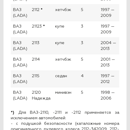
ВАЗ
2112
*
хетчбэк
5
1997 —
(LADA)
2009
ВАЗ
21123
*
купе
3
1997 —
(LADA)
2009
ВАЗ
2113
купе
3
2004 —
(LADA)
2013
ВАЗ
2114
хетчбэк
5
2001 —
(LADA)
2013
ВАЗ
2115
седан
4
1997 —
(LADA)
2012
ВАЗ
2120
минивэн
5
1998 —
(LADA)
Надежда
2006
*)
Для ВАЗ-2110, -2111 и -2112 применяется за
исключением автомобилей:
- с подушкой безопасности (каталожные номера
оригинального рулевого колеса 2112-342009, 2112-