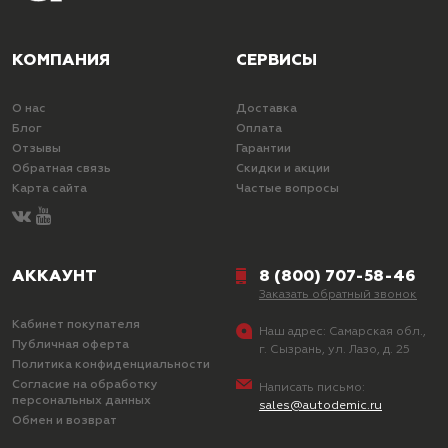
КОМПАНИЯ
СЕРВИСЫ
О нас
Доставка
Блог
Оплата
Отзывы
Гарантии
Обратная связь
Скидки и акции
Карта сайта
Частые вопросы
АККАУНТ
8 (800) 707-58-46
Заказать обратный звонок
Кабинет покупателя
Наш адрес:
Самарская обл.,
Публичная оферта
г. Сызрань, ул. Лазо, д. 25
Политика конфиденциальности
Согласие на обработку
Написать письмо:
персональных данных
sales@autodemic.ru
Обмен и возврат