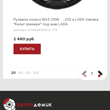
Рулевое колесо ВАЗ-2108 … -2112 и LADA Samara
"Кельт премиум" под знак LADA
Артикул 211003402012-177
2 460 руб.
КУПИТЬ
20
40
60
100
1