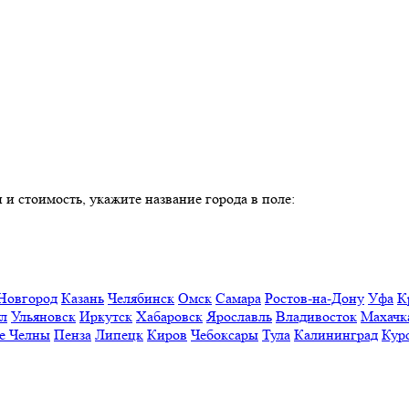
 и стоимость, укажите название города в поле:
Новгород
Казань
Челябинск
Омск
Самара
Ростов-на-Дону
Уфа
К
ул
Ульяновск
Иркутск
Хабаровск
Ярославль
Владивосток
Махачк
е Челны
Пенза
Липецк
Киров
Чебоксары
Тула
Калининград
Кур