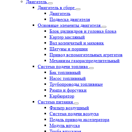
Двигатель
Двигатель в сборе
Двигатель
Подвеска двигателя
Основные элементы двигателя
Блок цилиндров и головка блока
Картер масляный
Вал коленчатый и маховик
Шатуны и поршни
Привод вспомогательных агрегатов
Механизм газораспределительный
Система подачи топлива
Бак топливный
Насос топливный
Трубопроводы топливные
Рампа и форсунки
Карбюратор
Система питания
Фильтр воздушный
Система подачи воздуха
Педаль привода акселератора
Модуль впуска
Труба впускная