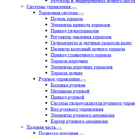
Редуктор и дифференциал заднего моста
Системы управления
Тормозная система
Педаль тормоза
Элементы привода тормозов
Привод гидротормозов
Регулятор давления тормозов
Гидроагрегат и датчики скорости колес
Цилиндр колесный заднего тормоза
Привод стояночного тормоза
Тормоза передние
Элементы передних тормозов
Тормоза задние
Рулевое управление
Колонка рулевая
Механизм рулевой
Привод рулевой
Система гидроусилителя рулевого упра
Вал рулевого управления
Элементы рулевого механизма
Картер рулевого механизма
Ходовая часть
Подвеска передняя