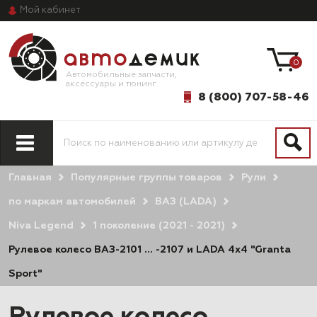
Мой
кабинет
0
Автомобильные запчасти,
аксессуары и тюнинг
8 (800) 707-58-46
Главная
Популярные группы товаров
Рули
по маркам автомобилей
ВАЗ (LADA)
Niva Legend
1 поколение (2021 - 2021)
Рулевое колесо ВАЗ-2101 … -2107 и LADA 4x4 "Granta
Sport"