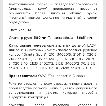
Анатомическая форма и псевдоперфорированная
(имитирующая кожу) поверхность позволяет
осуществить более плотный обхват рукой.
Массивный клаксон дополняет уникальный в своем
роде дизайн.
Цвет: черный.
Диаметр руля
380 мм
. Толщина обода -
36x31 мм
.
Каталожные номера
оригинальных деталей LADA,
для замены которых может использоваться рулевое
колесо "Granta Sport": 2101-3402015, 21011-3402015,
2103-3402015, 2105-3402015, 2107-3402015, 21070-
3402012-10, 21213-3402012, 21213-3402012-00, 21213-
3402012-01, 21214-3402012-00, 21218-3402012-00.
Производитель:
ООО "Технопром" г. Сызрань.
Руль изготовлен по всем заводским нормативам на
производстве полного цикла, с учетом допустимого
сопротивления и усилия, которые способна
выдержать конструкция.
Качество колеса рулевого управления