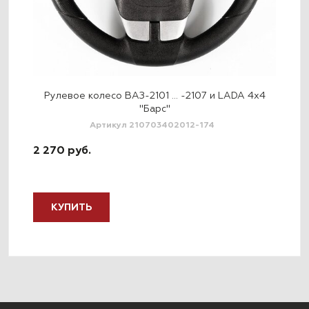
х4
Рулевое колесо ВАЗ-2101 … -2107 и LADA 4x4
Р
"Барс"
Артикул 210703402012-174
2 270 руб.
2 5
КУПИТЬ