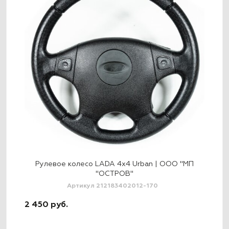
х4
Рулевое колесо LADA 4x4 Urban | ООО "МП
Р
"ОСТРОВ"
Артикул 212183402012-170
2 9
2 450 руб.