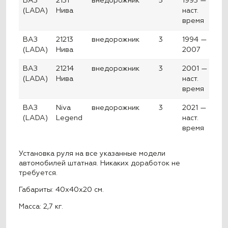
ВАЗ
2131
внедорожник
5
1993 —
(LADA)
Нива
наст.
время
ВАЗ
21213
внедорожник
3
1994 —
(LADA)
Нива
2007
ВАЗ
21214
внедорожник
3
2001 —
(LADA)
Нива
наст.
время
ВАЗ
Niva
внедорожник
3
2021 —
(LADA)
Legend
наст.
время
Установка руля на все указанные модели
автомобилей штатная. Никаких доработок не
требуется.
Габариты: 40x40x20 см.
Масса: 2,7 кг.