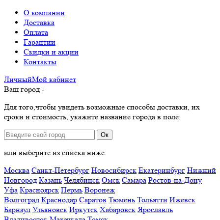
О компании
Доставка
Оплата
Гарантии
Скидки и акции
Контакты
Личный
Мой
кабинет
Ваш город -
Для того,чтобы увидеть возможные способы доставки, их
сроки и стоимость, укажите название города в поле:
Ок
или выберите из списка ниже:
Москва
Санкт-Петербург
Новосибирск
Екатеринбург
Нижний
Новгород
Казань
Челябинск
Омск
Самара
Ростов-на-Дону
Уфа
Красноярск
Пермь
Воронеж
Волгоград
Краснодар
Саратов
Тюмень
Тольятти
Ижевск
Барнаул
Ульяновск
Иркутск
Хабаровск
Ярославль
Владивосток
Махачкала
Томск