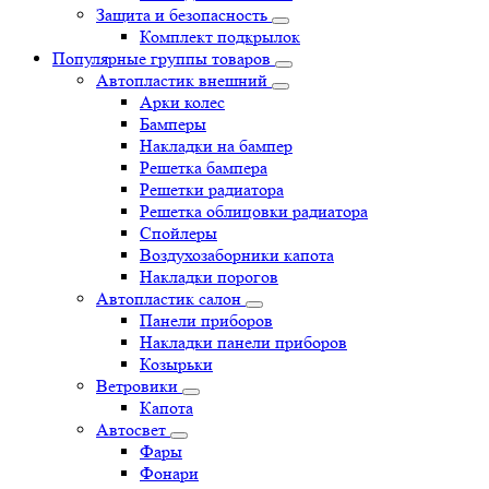
Защита и безопасность
Комплект подкрылок
Популярные группы товаров
Автопластик внешний
Арки колес
Бамперы
Накладки на бампер
Решетка бампера
Решетки радиатора
Решетка облицовки радиатора
Спойлеры
Воздухозаборники капота
Накладки порогов
Автопластик салон
Панели приборов
Накладки панели приборов
Козырьки
Ветровики
Капота
Автосвет
Фары
Фонари