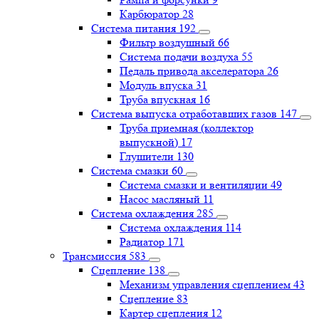
Карбюратор
28
Система питания
192
Фильтр воздушный
66
Система подачи воздуха
55
Педаль привода акселератора
26
Модуль впуска
31
Труба впускная
16
Система выпуска отработавших газов
147
Труба приемная (коллектор
выпускной)
17
Глушители
130
Система смазки
60
Система смазки и вентиляции
49
Насос масляный
11
Система охлаждения
285
Система охлаждения
114
Радиатор
171
Трансмиссия
583
Сцепление
138
Механизм управления сцеплением
43
Сцепление
83
Картер сцепления
12