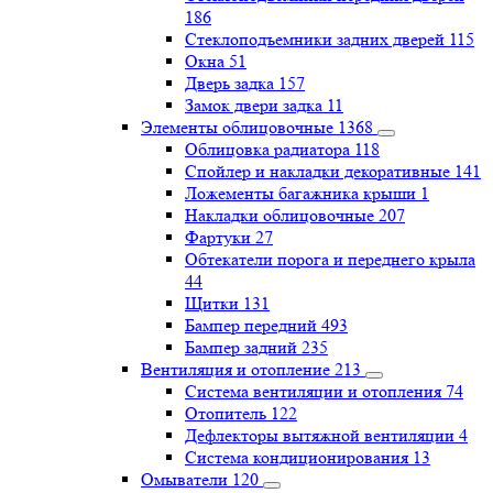
186
Стеклоподъемники задних дверей
115
Окна
51
Дверь задка
157
Замок двери задка
11
Элементы облицовочные
1368
Облицовка радиатора
118
Спойлер и накладки декоративные
141
Ложементы багажника крыши
1
Накладки облицовочные
207
Фартуки
27
Обтекатели порога и переднего крыла
44
Щитки
131
Бампер передний
493
Бампер задний
235
Вентиляция и отопление
213
Система вентиляции и отопления
74
Отопитель
122
Дефлекторы вытяжной вентиляции
4
Система кондиционирования
13
Омыватели
120