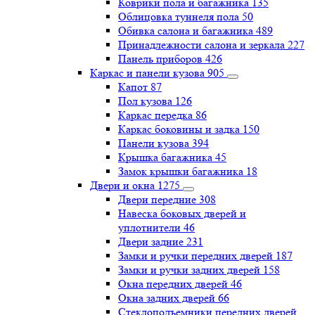
Коврики пола и багажника
135
Облицовка туннеля пола
50
Обивка салона и багажника
489
Принадлежности салона и зеркала
227
Панель приборов
426
Каркас и панели кузова
905
Капот
87
Пол кузова
126
Каркас передка
86
Каркас боковины и задка
150
Панели кузова
394
Крышка багажника
45
Замок крышки багажника
18
Двери и окна
1275
Двери передние
308
Навеска боковых дверей и
уплотнители
46
Двери задние
231
Замки и ручки передних дверей
187
Замки и ручки задних дверей
158
Окна передних дверей
46
Окна задних дверей
66
Стеклоподъемники передних дверей