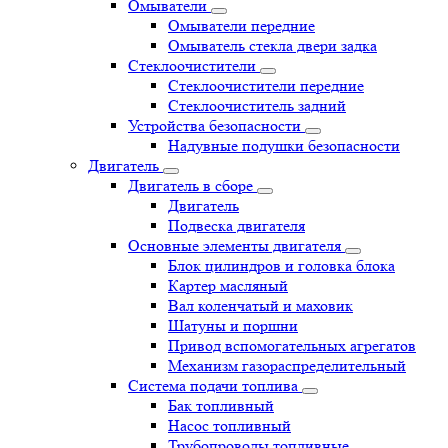
Омыватели
Омыватели передние
Омыватель стекла двери задка
Стеклоочистители
Стеклоочистители передние
Стеклоочиститель задний
Устройства безопасности
Надувные подушки безопасности
Двигатель
Двигатель в сборе
Двигатель
Подвеска двигателя
Основные элементы двигателя
Блок цилиндров и головка блока
Картер масляный
Вал коленчатый и маховик
Шатуны и поршни
Привод вспомогательных агрегатов
Механизм газораспределительный
Система подачи топлива
Бак топливный
Насос топливный
Трубопроводы топливные