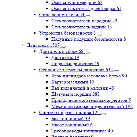
Омыватели передние
62
Омыватель стекла двери задка
61
Стеклоочистители
54
Стеклоочистители передние
43
Стеклоочиститель задний
13
Устройства безопасности
8
Надувные подушки безопасности
8
Двигатель
1507
Двигатель в сборе
68
Двигатель
19
Подвеска двигателя
49
Основные элементы двигателя
635
Блок цилиндров и головка блока
90
Картер масляный
15
Вал коленчатый и маховик
45
Шатуны и поршни
288
Привод вспомогательных агрегатов
5
Механизм газораспределительный
192
Система подачи топлива
122
Бак топливный
39
Насос топливный
6
Трубопроводы топливные
40
Рампа и форсунки
9