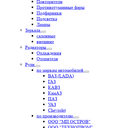
Повторители
Противотуманные фары
Подфарники
Подсветка
Лампы
Зеркала
салонные
внешние
Радиаторы
Охлаждения
Отопителя
Рули
по маркам автомобилей
ВАЗ (LADA)
ГАЗ
КАВЗ
КамАЗ
ПАЗ
УАЗ
Chevrolet
по производителю
ООО "МП ОСТРОВ"
ООО "ТЕХНОПРОМ"